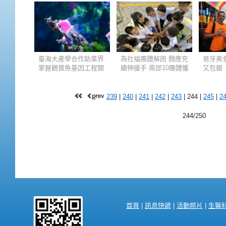
調改變台灣的AI產業
系陳國
鍊，培育AI人才最
資訊工
臺海大產學合作助業界
為社福團體解困 魏應充
易牙美
掌握觀賞魚基因工程關
續伸援手 南部10團體獲
又包銀
鍵技術 獨步全球
捐千萬元
239
|
240
|
241
|
242
|
243
|
244
|
245
|
2
244/250
首頁
|
訊息快遞
|
活動照片
|
生醫