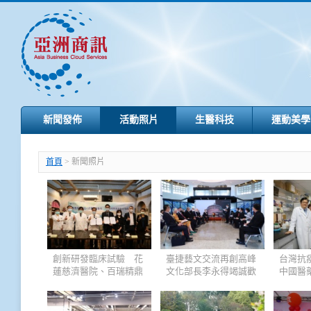
新聞發佈
活動照片
生醫科技
運動美學
首頁
> 新聞照片
創新研發臨床試驗 花
臺捷藝文交流再創高峰
台灣抗
蓮慈濟醫院、百瑞精鼎
文化部長李永得竭誠歡
中國醫
國際攜手合作
迎捷克參議院議長韋德
奇院士
齊訪問臺灣
團隊重
登世界