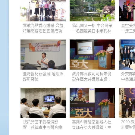
鶯歌光點愛心送暖 公益
偽出國又一招 中台灣第
星空美食
特展閉幕活動圓滿成功
一名園媲美日本米其林
一連三
景點 遊客倍增
見
臺灣醫材新發展 睡眠照
教育部高教司司長朱俊
外交部
護新突破
彰在亞大共識營主講：
中美洲
「高教的現況與未
表會 
來」，強調大學是希望
經濟
之所在，更要爭取社會
認同
視訊跨國不受疫情影
臺灣AI實驗室創辦人杜
2020
響 菲律賓中西醫合療
奕瑾在亞大共識營，主
計暨智
論壇
講：醫學人工智慧，強
競賽 