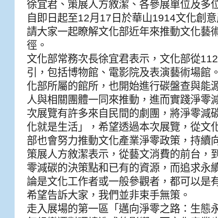
徐宜君、策展人方敘潔、各參展單位及多
自即日起至12月17日於華山1914文化創
請大家一起瞭解文化部近年來推動文化藝
徑。
文化部常務次長徐宜君表示，文化部從11
引，包括博物館、電影院及表演藝術場館
化部所屬的館所，也開始進行碳盤查與能
人與相關團體一同來推動，進而實踐淨零
次展覽有許多來自民間的劇團，將淨零減
化就是生活」，希望透過本次展覽，從文
部也會努力推動文化產業淨零政策，持續向
策展人方敘潔表示，從藝文消費的前台，
零減碳的決策點和已有的資源，而追求永
論是文化工作者或一般參觀者，都可以是
希望告訴大家，我們並非束手無策。
走入展場的第一區「邁向淨零之路：生態