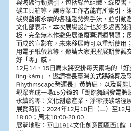
與減碳行動指引，包括綠色組織、綠皮書
碳工具箱等，讓專業工作者能有所索引、
碳與藝術永續的各種趨勢與手法，並引動
文化部表示，本次展場設計也於多處實踐
板，完全無木作避免展後廢棄清運問題；
而成的宣影布，未來移展時可以重新使用
用電子紙螢幕等。邀請大家把握展期參觀
好「零」感。
12月14、15日周末將安排每天兩場的「好
lîng-kám」，邀請擅長臺灣美式踢踏舞
Rhythmscape營運長」黃詩庭，以及
觀眾完成一場15分鐘的「踢踏舞蹈發電體
永續的零：文化創意產業．淨零減碳路徑
展覽時間：2024年12月10日（二）至12月1
18:00；周末10:00-20:00
展覽地點：華山1914文化創意園區西1館