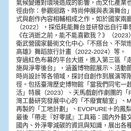
氣候變遷對環境造成的影響，而文化產業
徑由你：參觀迴路、時尚伸展與表演舞台
式與創作內容相輔相成之作，如於國家兩
（2022），採低耗能舞台並研發出自行
《在消逝之前，能不能喜歡我？》（202
衛武營國家藝術文化中心「不搭台、不架
高雄》舞蹈旅行計畫（2022-2024）等。
穿過紅色布幕的平台大道，進入第三區「
施與淨零後台」，涵蓋博物館展示、活動
時尚設計等各領域，探討自創作到展演等
徑。包括臺灣歷史博物館「當我們同宅一
活」特展（2023）、天馬戲創作劇團的「Re
灣工藝研究發展中心的「不廢實驗室」、META
再製的「工地計劃」、EVOPURE＋的鳳
最後「帶走『好零感』工具箱：國內外藝
國內、外淨零減碳的資訊與知識，展出各