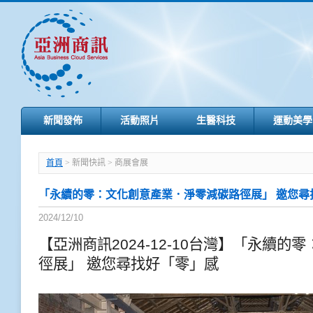
新聞發佈
活動照片
生醫科技
運動美學
首頁
> 新聞快訊 > 商展會展
「永續的零：文化創意產業．淨零減碳路徑展」 邀您尋
2024/12/10
【亞洲商訊2024-12-10台灣】「永續
徑展」 邀您尋找好「零」感