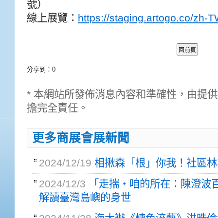
號）
線上展覽：
https://staging.artogo.co/zh-
分享到：
0
* 本網站所發佈消息內容和準確性，由提
擔完全責任。
更多商展會展新聞
2024/12/19
相揪森「根」你我！社區林
2024/12/3
「走揣・咱的所在：陳澄波百
解讀臺灣島嶼的身世