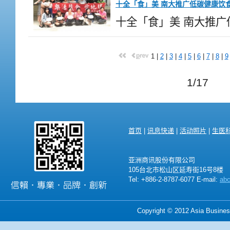
十全「食」美 南大推广低碳健康饮
十全「食」美 南大推广低
1
|
2
|
3
|
4
|
5
|
6
|
7
|
8
|
9
1/17
首页
|
讯息快递
|
活动照片
|
生医
亚洲商讯股份有限公司
105台北市松山区延寿街16号8楼
Tel: +886-2-8787-6077 E-mail:
ab
Copyright © 2012 Asia Business