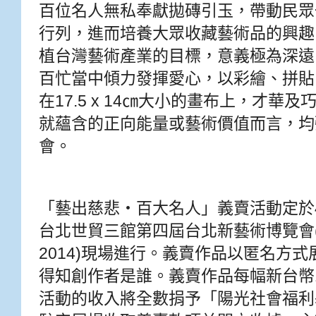
百位名人無私奉獻拋磚引玉，帶動民眾
行列，進而培養大眾收藏藝術品的興趣
植台灣藝術產業的目標，意義極為深遠
百忙當中傾力發揮愛心，以彩繪、拼貼
在17.5 x 14㎝大小的畫布上，才華
就蘊含的正向能量或藝術價值而言，均
會。
「藝出慈悲‧百大名人」義賣活動定於4
台北世貿三館第四屆台北新藝術博覽會(Art Rev
2014)現場進行。義賣作品以匿名方
得知創作者是誰。義賣作品每幅新台幣1
活動的收入將全數捐予「陽光社會福利