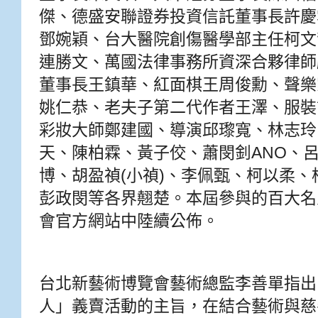
傑、德盛安聯證券投資信託董事長許慶
鄧婉穎、台大醫院創傷醫學部主任柯文
連勝文、萬國法律事務所資深合夥律師
董事長王鎮華、紅面棋王周俊勳、聲樂
姚仁恭、老夫子第二代作者王澤、服裝
彩妝大師鄭建國、導演邱瓈寬、林志玲、女
天、陳柏霖、黃子佼、蕭閔釗ANO、呂
博、胡盈禎(小禎)、李佩甄、柯以柔
彭政閔等各界翹楚。本屆參與的百大名
會官方網站中陸續公佈。
台北新藝術博覽會藝術總監李善單指出
人」義賣活動的主旨，在結合藝術與慈