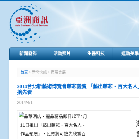
新聞發佈
活動照片
生醫科技
運動美學
首頁
> 新聞快訊 > 商展會展
2014台北新藝術博覽會慈悲義賣 「藝出慈悲‧百大名
搶先看
2014/4/1