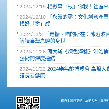
2024/12/19
相揪森「根」你我！社區林
2024/12/10
「永續的零：文化創意產業
找好「零」感
2024/12/3
「走揣・咱的所在：陳澄波百
解讀臺灣島嶼的身世
2024/11/28
海大辦《煉色淬藝》洪晧倫
藝術的深度連結
2024/11/22
2024樂無齡博覽會 高醫
護長者健康
首頁
|
訊息快遞
|
活動照片
|
生醫