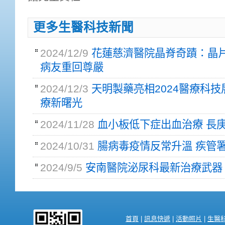
更多生醫科技新聞
2024/12/9
花蓮慈濟醫院晶脊奇蹟：晶
病友重回尊嚴
2024/12/3
天明製藥亮相2024醫療科技展
療新曙光
2024/11/28
血小板低下症出血治療 長
2024/10/31
腸病毒疫情反常升溫 疾管
2024/9/5
安南醫院泌尿科最新治療武器
首頁
|
訊息快遞
|
活動照片
|
生醫