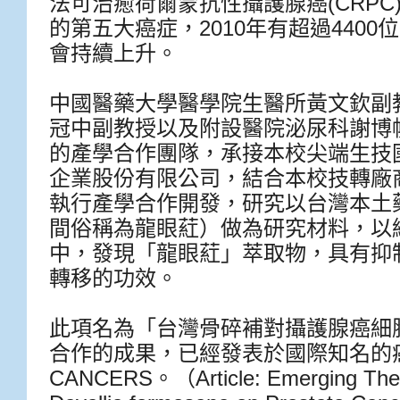
法可治癒荷爾蒙抗性攝護腺癌
(CRPC
的第五大癌症，
2010
年有超過
4400
位
會持續上升。
中國醫藥大學醫學院生醫所黃文欽副
冠中副教授以及附設醫院泌尿科謝博
的產學合作團隊，承接本校尖端生技
企業股份有限公司，結合本校技轉廠
執行產學合作開發，研究以台灣本土
間俗稱為龍眼葒）做為研究材料，以
中，發現「龍眼葒」萃取物，具有抑
轉移的功效。
此項名為「台灣骨碎補對攝護腺癌細
合作的成果，已經發表於國際知名的
CANCERS
。（
Article: Emerging Ther