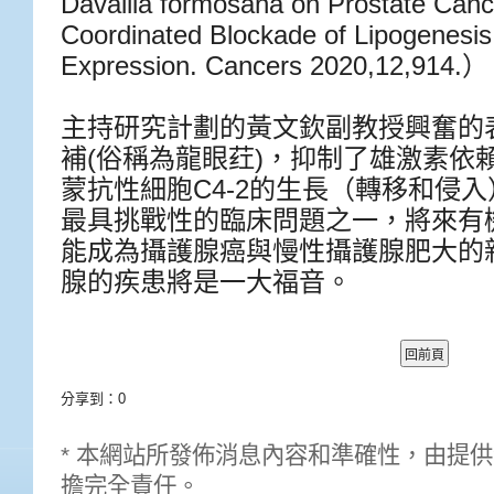
Davallia formosana on Prostate Canc
Coordinated Blockade of Lipogenesi
Expression. Cancers 2020,12,914.
）
主持研究計劃的黃文欽副教授興奮的
補
(
俗稱為龍眼荭
)
，抑制了雄激素依
蒙抗性細胞
C4-2
的生長（轉移和侵入
最具挑戰性的臨床問題之一，將來有
能成為攝護腺癌與慢性攝護腺肥大的
腺的疾患將是一大福音。
分享到：
0
* 本網站所發佈消息內容和準確性，由提
擔完全責任。