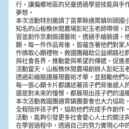
行，讓偏鄉地區的兒童透過學習技能與手
夢想。
本次活動特別邀請了苗栗縣通霄鎮圳頭國
知名的山板樵休閒農場彭妃玉老師帶領，
習並創作京劇臉譜藝術。透過手繪臉譜，
願。每一件作品背後，皆蘊含著他們對家
作換取心願禮物。救國團藉助公益網路社
與社會各界，推動愛與希望的傳遞，促進
活動當天，山板樵休閒農場創辦人彭妃玉
透過彩繪臉譜展現藝術才華，並鼓勵他們
每一張心願卡片都講述著孩子們背後感人
還是對未來的憧憬，都展現出孩子們的溫
本次活動救國團通霄鎮團委會也大力協助
全程陪伴孩子們，協助他們完成手作創作
活動，能夠引發更多社會愛心人士的關注
在學習過程中，透過自己的努力實現心中