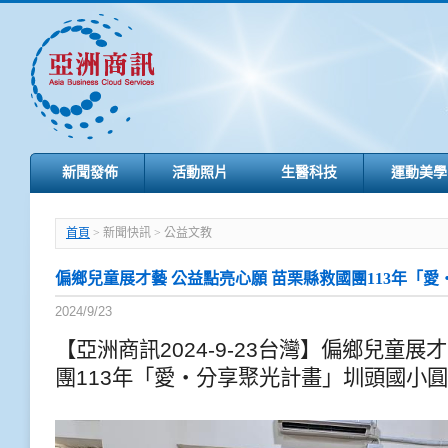
新聞發佈
活動照片
生醫科技
運動美學
首頁
> 新聞快訊 > 公益文教
偏鄉兒童展才藝 公益點亮心願 苗栗縣救國團113年「
2024/9/23
【亞洲商訊2024-9-23台灣】偏鄉兒童展
團113年「愛‧分享聚光計畫」圳頭國小